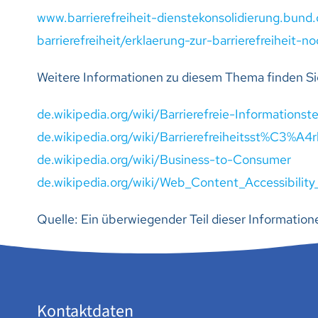
www.barrierefreiheit-dienstekonsolidierung.bun
barrierefreiheit/erklaerung-zur-barrierefreiheit-n
Weitere Informationen zu diesem Thema finden Sie
de.wikipedia.org/wiki/Barrierefreie-Informations
de.wikipedia.org/wiki/Barrierefreiheitsst%C3%A4
de.wikipedia.org/wiki/Business-to-Consumer
de.wikipedia.org/wiki/Web_Content_Accessibility
Quelle: Ein überwiegender Teil dieser Informatio
Kontaktdaten