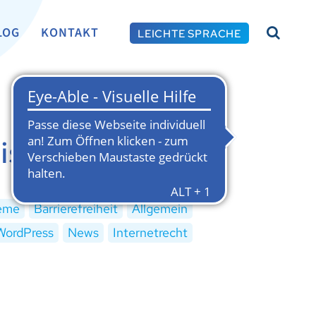
LOG
KONTAKT
LEICHTE SPRACHE
ist das?
eme
Barrierefreiheit
Allgemein
WordPress
News
Internetrecht