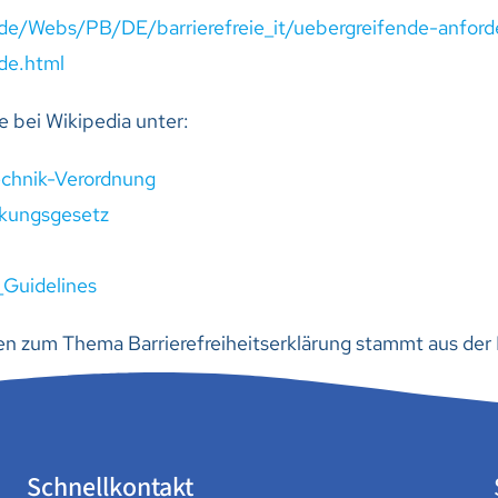
d.de/Webs/PB/DE/barrierefreie_it/uebergreifende-anfo
ode.html
 bei Wikipedia unter:
technik-Verordnung
rkungsgesetz
_Guidelines
nen zum Thema Barrierefreiheitserklärung stammt aus de
Schnellkontakt