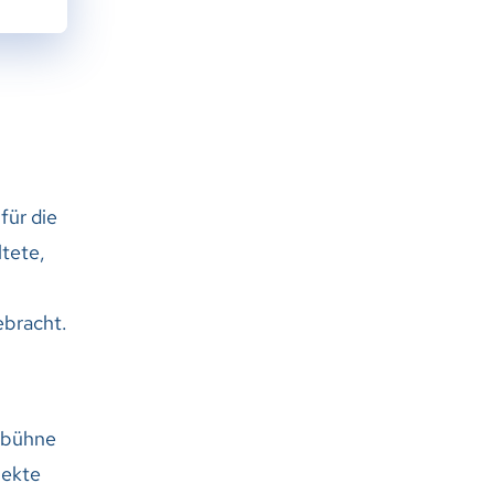
für die
ltete,
ebracht.
rbühne
jekte