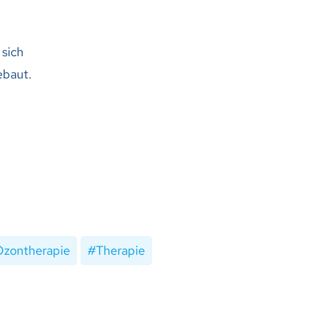
sich
ebaut.
Ozontherapie
Therapie