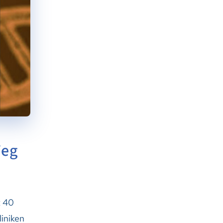
Weg
t 40
liniken