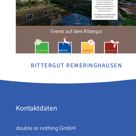
RITTERGUT REMERINGHAUSEN
Kontaktdaten
double or nothing GmbH