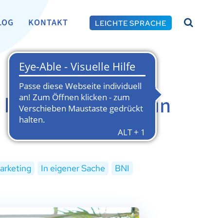
LOG
KONTAKT
LEICHTE SPRACHE
 blauer Stab und ein
arketing
In eigener Sache
BNI