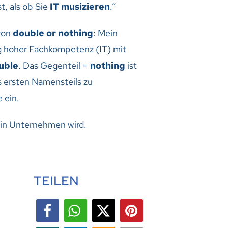
t, als ob Sie
IT musizieren
.“
von
double or nothing
: Mein
ng hoher Fachkompetenz (IT) mit
uble
. Das Gegenteil =
nothing
ist
s ersten Namensteils zu
e ein.
 ein Unternehmen wird.
TEILEN