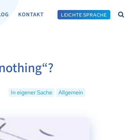
LOG
KONTAKT
LEICHTE SPRACHE
 nothing“?
In eigener Sache
Allgemein