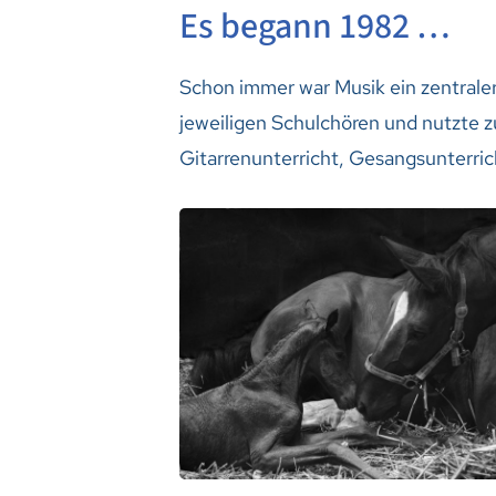
Es begann 1982 …
Schon immer war Musik ein zentraler
jeweiligen Schulchören und nutzte z
Gitarrenunterricht, Gesangsunterric