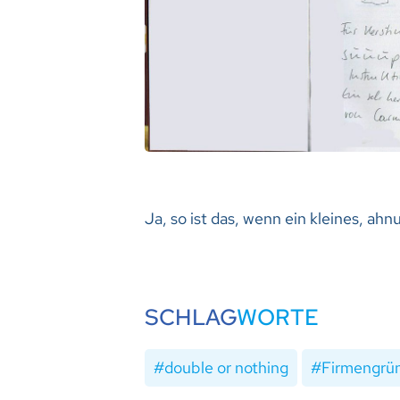
Ja, so ist das, wenn ein kleines, a
SCHLAG
WORTE
double or nothing
Firmengrü