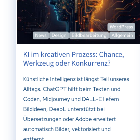
WordPress
News
Design
Bildbearbeitung
Allgemein
KI im kreativen Prozess: Chance,
Werkzeug oder Konkurrenz?
Künstliche Intelligenz ist längst Teil unseres
Alltags. ChatGPT hilft beim Texten und
Coden, Midjourney und DALL-E liefern
Bildideen, DeepL unterstützt bei
Übersetzungen oder Adobe erweitert
automatisch Bilder, vektorisiert und
entfernt...