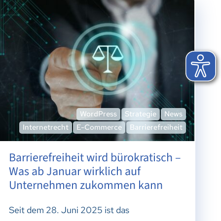
WordPress
Strategie
News
Internetrecht
E-Commerce
Barrierefreiheit
Barrierefreiheit wird bürokratisch –
Was ab Januar wirklich auf
Unternehmen zukommen kann
Seit dem 28. Juni 2025 ist das